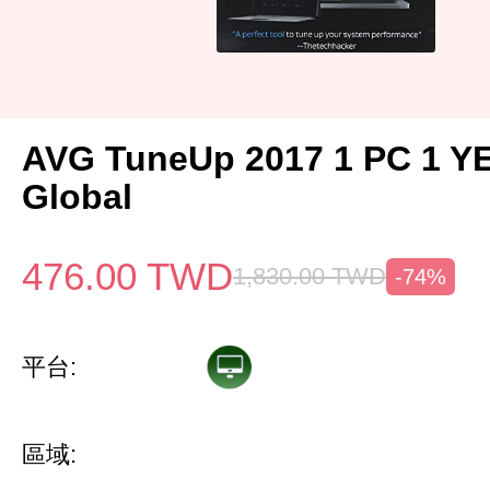
AVG TuneUp 2017 1 PC 1 Y
Global
476.00
TWD
1,830.00
TWD
-74%
平台:
區域: